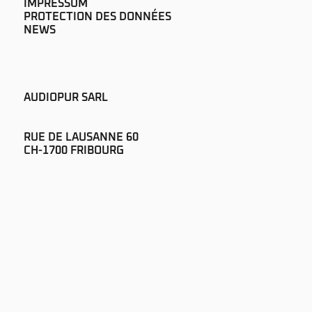
IMPRESSUM
PROTECTION DES DONNÉES
NEWS
AUDIOPUR SARL
RUE DE LAUSANNE 60
CH-1700 FRIBOURG
+41 26 322 51 00
SOUND@AUDIOPUR.CH
S'ABONNER À LA NEWSLETTER
©2025 AUDIOPUR