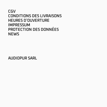
CGV
CONDITIONS DES LIVRAISONS
HEURES D'OUVERTURE
IMPRESSUM
PROTECTION DES DONNÉES
NEWS
AUDIOPUR SARL
RUE DE LAUSANNE 60
CH-1700 FRIBOURG
+41 26 322 51 00
SOUND@AUDIOPUR.CH