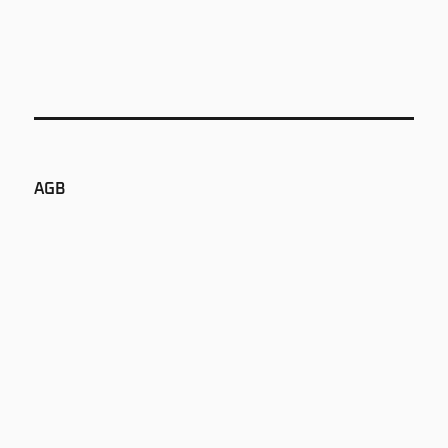
AGB
LIEFERBEDINGUNGEN
ÖFFNUNGSZEITEN
IMPRESSUM
DATENSCHUTZ
NEWS
AUDIOPUR GMBH