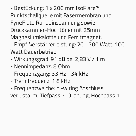
- Bestückung: 1 x 200 mm IsoFlare™
Punktschallquelle mit Fasermembran und
FyneFlute Randeinspannung sowie
Druckkammer-Hochtöner mit 25mm
Magnesiumkalotte und Ferritmagnet.
- Empf. Verstärkerleistung: 20 - 200 Watt, 100
Watt Dauerbetrieb
- Wirkungsgrad: 91 dB bei 2,83 V / 1 m
- Nennimpedanz: 8 Ohm
- Frequenzgang: 33 Hz - 34 kHz
- Trennfrequenz: 1.8 kHz
- Frequenzweiche: bi-wiring Anschluss,
verlustarm, Tiefpass 2. Ordnung, Hochpass 1.
Ordnung, KRYO-behandelt und
Erdungsanschluss (Lautsprecherchassis)
- Einstellmöglichkeit: Hochton (1.8kHz-34kHz)
± 3dB, Präsenz (2.5kHz-5.0kHz) ± 3dB
- Abmessungen HxBxT: 1086 x 335 x 445 mm