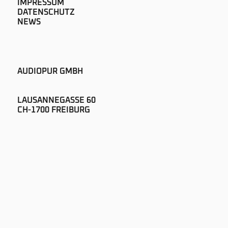
IMPRESSUM
DATENSCHUTZ
NEWS
AUDIOPUR GMBH
LAUSANNEGASSE 60
CH-1700 FREIBURG
+41 26 322 51 00
SOUND@AUDIOPUR.CH
NEWSLETTER ABONNIEREN
©2025 AUDIOPUR